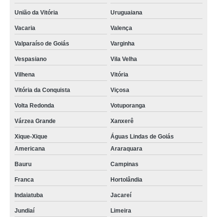
União da Vitória
Uruguaiana
Vacaria
Valença
Valparaíso de Goiás
Varginha
Vespasiano
Vila Velha
Vilhena
Vitória
Vitória da Conquista
Viçosa
Volta Redonda
Votuporanga
Várzea Grande
Xanxerê
Xique-Xique
Águas Lindas de Goiás
Americana
Araraquara
Bauru
Campinas
Franca
Hortolândia
Indaiatuba
Jacareí
Jundiaí
Limeira