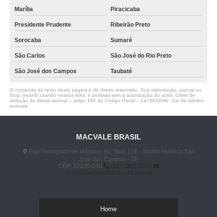
Marília
Piracicaba
Presidente Prudente
Ribeirão Preto
Sorocaba
Sumaré
São Carlos
São José do Rio Preto
São José dos Campos
Taubaté
O conteúdo do texto desta página é de direito reservado. Sua reprodução, parcial ou
total, mesmo citando nossos links, é proibida sem a autorização do autor. Crime de
violação de direito autoral – artigo 184 do Código Penal –
Lei 9610/98 - Lei de direitos
autorais
.
MACVALE BRASIL
Rua Principado de Mônaco, 60, Sala 124 - Jardim América São
José dos Campos - SP
CEP: 12235-040
(12) 3302-3345
comercial@macvalebrasil.com.br
Home