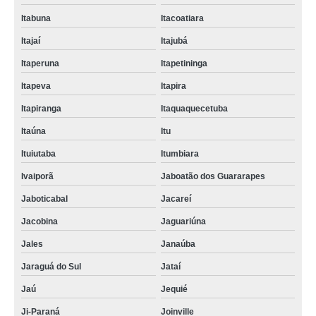
Itabuna
Itacoatiara
Itajaí
Itajubá
Itaperuna
Itapetininga
Itapeva
Itapira
Itapiranga
Itaquaquecetuba
Itaúna
Itu
Ituiutaba
Itumbiara
Ivaiporã
Jaboatão dos Guararapes
Jaboticabal
Jacareí
Jacobina
Jaguariúna
Jales
Janaúba
Jaraguá do Sul
Jataí
Jaú
Jequié
Ji-Paraná
Joinville