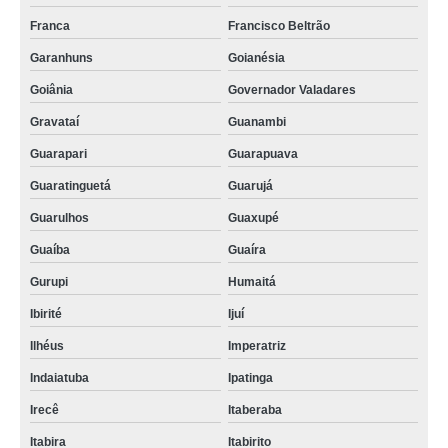
Franca
Francisco Beltrão
Garanhuns
Goianésia
Goiânia
Governador Valadares
Gravataí
Guanambi
Guarapari
Guarapuava
Guaratinguetá
Guarujá
Guarulhos
Guaxupé
Guaíba
Guaíra
Gurupi
Humaitá
Ibirité
Ijuí
Ilhéus
Imperatriz
Indaiatuba
Ipatinga
Irecê
Itaberaba
Itabira
Itabirito