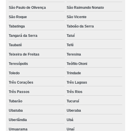
São Paulo de Olivença
São Raimundo Nonato
São Roque
São Vicente
Tabatinga
Taboão da Serra
Tangará da Serra
Tatuí
Taubaté
Tefé
Teixeira de Freitas
Teresina
Teresópolis
Teófilo Otoni
Toledo
Trindade
Três Corações
Três Lagoas
Três Passos
Três Rios
Tubarão
Tucuruí
Ubatuba
Uberaba
Uberlândia
Ubá
Umuarama
Unaí