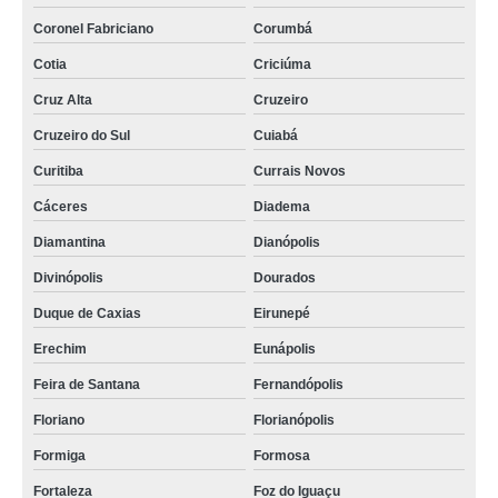
distribuidor de placa eletrônica de filtro de silo telefone São João da Boa
Coronel Fabriciano
Corumbá
Vista
Cotia
Criciúma
atacado de placa eletrônica para filtro de silo Rio Claro
Cruz Alta
Cruzeiro
contato de distribuidor de placa de filtro de silo wam São Gonçalo
Cruzeiro do Sul
Cuiabá
placa para filtro de silo Limeira
Curitiba
Currais Novos
placa eletrônica de filtro de silo valores Maringá
Cáceres
Diadema
distribuidor de placa eletrônica de filtro de silo Chapecó
Diamantina
Dianópolis
Divinópolis
Dourados
Duque de Caxias
Eirunepé
Erechim
Eunápolis
Feira de Santana
Fernandópolis
Floriano
Florianópolis
Formiga
Formosa
Fortaleza
Foz do Iguaçu