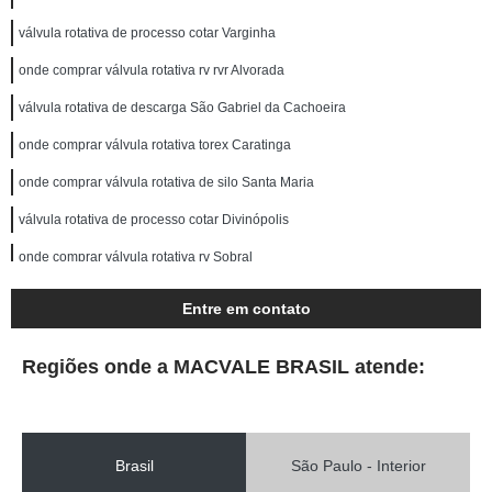
válvula rotativa de processo cotar Varginha
onde comprar válvula rotativa rv rvr Alvorada
válvula rotativa de descarga São Gabriel da Cachoeira
onde comprar válvula rotativa torex Caratinga
onde comprar válvula rotativa de silo Santa Maria
válvula rotativa de processo cotar Divinópolis
onde comprar válvula rotativa rv Sobral
onde comprar válvula de rotativa Marília
Entre em contato
válvula rotativa de silo cotar Parintins
Regiões onde a MACVALE BRASIL atende:
onde comprar válvula rotativa de descarga Santa Maria
válvulas rotativas para silos cotar Araraquara
válvula rotativa cotar Congonhas
Brasil
São Paulo - Interior
válvula rotativa rv cotar Jaú