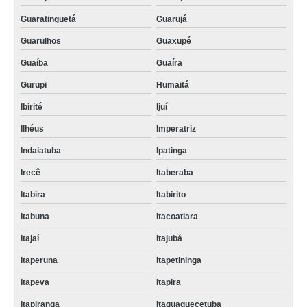
Guaratinguetá
Guarujá
Guarulhos
Guaxupé
Guaíba
Guaíra
Gurupi
Humaitá
Ibirité
Ijuí
Ilhéus
Imperatriz
Indaiatuba
Ipatinga
Irecê
Itaberaba
Itabira
Itabirito
Itabuna
Itacoatiara
Itajaí
Itajubá
Itaperuna
Itapetininga
Itapeva
Itapira
Itapiranga
Itaquaquecetuba