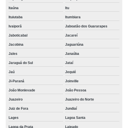
Itaúna
Itu
Ituiutaba
Itumbiara
Ivaiporã
Jaboatão dos Guararapes
Jaboticabal
Jacareí
Jacobina
Jaguariúna
Jales
Janaúba
Jaraguá do Sul
Jataí
Jaú
Jequié
Ji-Paraná
Joinville
João Monlevade
João Pessoa
Juazeiro
Juazeiro do Norte
Juiz de Fora
Jundiaí
Lages
Lagoa Santa
Lagoa da Prata
Lajeado