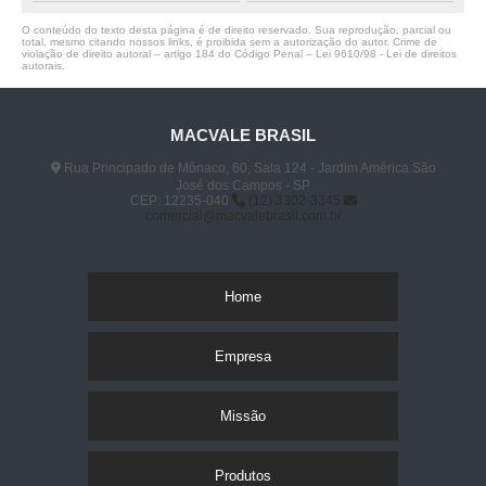
O conteúdo do texto desta página é de direito reservado. Sua reprodução, parcial ou
total, mesmo citando nossos links, é proibida sem a autorização do autor. Crime de
violação de direito autoral – artigo 184 do Código Penal –
Lei 9610/98 - Lei de direitos
autorais
.
MACVALE BRASIL
Rua Principado de Mônaco, 60, Sala 124 - Jardim América São
José dos Campos - SP
CEP: 12235-040
(12) 3302-3345
comercial@macvalebrasil.com.br
Home
Empresa
Missão
Produtos