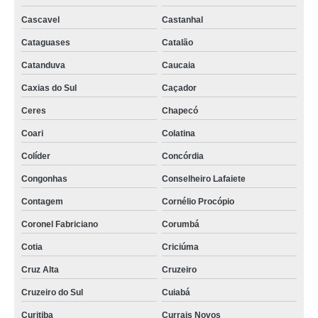
válvula rotativa de processo Jaú
Cascavel
Castanhal
válvula rotativa silo Maués
Cataguases
Catalão
onde comprar válvula de rotativa Paranapanema
Catanduva
Caucaia
onde comprar válvula rotativa rv Juazeiro
Caxias do Sul
Caçador
válvula rotativa rv rvr cotar Itacoatiara
Ceres
Chapecó
válvula rotativa de descarga cotar Conselheiro Lafaiete
Coari
Colatina
válvula rotativa torex São Miguel do Oeste
Colíder
Concórdia
válvula rotativa dosadora cotar Sete Lagoas
Congonhas
Conselheiro Lafaiete
válvula rotativa de silo Capanema
Contagem
Cornélio Procópio
válvula rotativa silo cotar Itu
Coronel Fabriciano
Corumbá
onde comprar válvula rotativa silo São Mateus
Cotia
Criciúma
onde comprar válvula rotativa de processo São Miguel do Oeste
Cruz Alta
Cruzeiro
Cruzeiro do Sul
Cuiabá
válvulas rotativas para silos cotar Juazeiro
Curitiba
Currais Novos