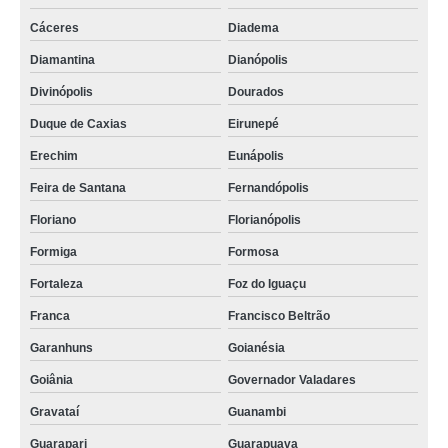
onde comprar válvula para silo rotativa Fortaleza
Cáceres
Diadema
válvula para silo rotativa cotar São Borja
Diamantina
Dianópolis
Divinópolis
Dourados
Duque de Caxias
Eirunepé
Erechim
Eunápolis
Feira de Santana
Fernandópolis
Floriano
Florianópolis
Formiga
Formosa
Fortaleza
Foz do Iguaçu
Franca
Francisco Beltrão
Garanhuns
Goianésia
Goiânia
Governador Valadares
Gravataí
Guanambi
Guarapari
Guarapuava