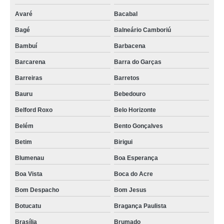
onde comprar válvula rotativa dosadora Irecê
Avaré
Bacabal
válvula rotativa Santarém
Bagé
Balneário Camboriú
válvula para silo rotativa Sete Lagoas
Bambuí
Barbacena
válvula rotativa de silo cotar Adamantina
Barcarena
Barra do Garças
válvula rotativa silo Bom Despacho
Barreiras
Barretos
onde comprar válvulas rotativas para silos Dourados
Bauru
Bebedouro
Belford Roxo
Belo Horizonte
onde comprar válvulas rotativas para silos Ribeirão Preto
Belém
Bento Gonçalves
onde comprar válvula rotativa Porangatu
Betim
Birigui
válvula rotativa rv Itacoatiara
Blumenau
Boa Esperança
onde comprar válvula rotativa silo Divinópolis
Boa Vista
Boca do Acre
válvula de rotativa Itaquaquecetuba
Bom Despacho
Bom Jesus
válvula rotativa rv rvr Araraquara
Botucatu
Bragança Paulista
válvula rotativa rv Porto Seguro
Brasília
Brumado