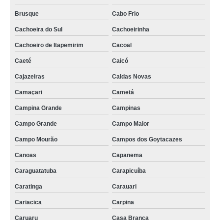
válvulas rotativas para silos Várzea Grande
Brusque
Cabo Frio
válvula rotativa torex cotar São José do Rio Preto
Cachoeira do Sul
Cachoeirinha
válvula rotativa cotar Piripiri
Cachoeiro de Itapemirim
Cacoal
válvulas rotativas para silos Bom Despacho
Caeté
Caicó
onde comprar válvula rotativa torex Conselheiro Lafaiete
Cajazeiras
Caldas Novas
válvula rotativa torex cotar Capanema
Camaçari
Cametá
válvula de rotativa cotar Patos de Minas
Campina Grande
Campinas
válvula para silo rotativa cotar Itabira
Campo Grande
Campo Maior
onde comprar válvula rotativa de silo Ourinhos
Campo Mourão
Campos dos Goytacazes
Canoas
Capanema
onde comprar válvula rotativa de descarga Varginha
Caraguatatuba
Carapicuíba
válvula rotativa de processo Itabuna
Caratinga
Carauari
válvula rotativa rv rvr Salgueiro
Cariacica
Carpina
válvula rotativa de silo Itacoatiara
Caruaru
Casa Branca