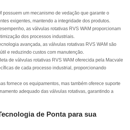
Filtro para Silo de 
s
as
Filtro Redondo Pneumátic
WAM possuem um mecanismo de vedação que garante o
ntes exigentes, mantendo a integridade dos produtos.
s
Filtro Silotop Cimento
Fi
as
 desempenho, as válvulas rotativas RVS WAM proporcionam
Filtro Topo de Si
otimização dos processos industriais.
tivas
Filtro de Ventilação 
 tecnologia avançada, as válvulas rotativas RVS WAM são
tivas
Filtro de Ventila
 útil e reduzindo custos com manutenção.
leta de válvulas rotativas RVS WAM oferecida pela Macvale
s
Filtro de Ventilação Moegas
es
cíficas de cada processo industrial, proporcionando
Filtro para Ventilação 
 de
Filtro Ventilação H
nas fornece os equipamentos, mas também oferece suporte
Filtro Ventilação 
onamento adequado das válvulas rotativas, garantindo a
es
Extrator de Fundo V
es
Extrator Funi
cos
Tecnologia de Ponta para sua
Fundo Vibrat
dores