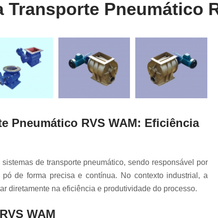
cos
ra Transporte Pneumático
Descarregador de Grãos 
ores
Descarregador Grão
tro de
Sistema de Descarregado
Sistema D
 de
Sistema Descarregador par
Distribuidor de Peça
oras
Distribuidor Ext
s
cas
rte Pneumático RVS WAM: Eficiência
Distribuidor T
s
Distribuidor
as
Distribuidor Wam em Sã
lívio
 sistemas de transporte pneumático, sendo responsável por
Distribuidor Wam Peças
 pó de forma precisa e contínua. No contexto industrial, a
de
r diretamente na eficiência e produtividade do processo.
Filtro Antipoluição
de
Filtro para Silo 
va RVS WAM
e