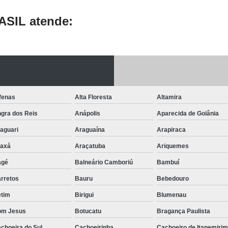
Martelo Pneumático em
SIL atende:
Martelo Pneumático Indust
Motovibrador Elétrico Ex
Motovibrador Elétrico
Motovibrador Elétrico p
fenas
Alta Floresta
Altamira
Motovibrador Elétrico para 
gra dos Reis
Anápolis
Aparecida de Goiânia
Motovibrador em São Bern
aguari
Araguaína
Arapiraca
Distribui
axá
Araçatuba
Ariquemes
Distribuidor 
agé
Balneário Camboriú
Bambuí
Distribuidor
rretos
Bauru
Bebedouro
Distribuidor de Placa Eletrô
tim
Birigui
Blumenau
Placa de Filt
om Jesus
Botucatu
Bragança Paulista
Placa de Filtro de Silo
choeira do Sul
Cachoeirinha
Cachoeiro de Itapemirim