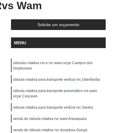
 Rvs Wam
em São Paulo
Descarregador de Grãos Silo
s
Descarregador para Grãos Big Bag
r de Grãos
Sistema Descarregador Grãos
Solicite um orçamento
escarregador Grãos Big Bag
MENU
a Grãos
Distribuidor de Equipamentos Wam
s Wam
Distribuidor Equipamentos Wam
válvulas rotativa rvs e rvc wam orçar Campos dos
rac Wam
Distribuidor Oli Wamgroup
Goytacazes
orex Wamgroup
Distribuidor Wam
válvula rotativa para transporte vertical rvc Uberlândia
 Wam em São Bernardo do Campo
válvula rotativa para transporte pneumático rvs wam
o Paulo
Distribuidor Wam Equipamentos
orçar Cascavel
Distribuidor Wamgroup
Comprar Filtro Silotop
válvula rotativa para transporte vertical rvc Santos
 Silotop
Filtro para Silo de Cimento
venda de válvula rotativa rvc wam Araraquara
de Cimento em São Bernardo do Campo
venda de válvula rotativa rvc dosadora Gurupi