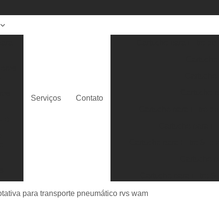
para
Cartucho para Filtro de 
o
Cartucho 
ores
Cartucho 
s
Cartucho pa
res
Serviços
Contato
Cartucho para Filtro d
ilo
Cartucho para Fi
e
Cartucho para Filtro Silo
ão
Cartucho pa
os
Cartucho para Filtro S
s de
Descarregador de Grãos 
otativa para transporte pneumático rvs wam
Descarregador d
s