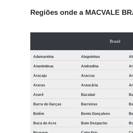
Regiões onde a MACVALE BRA
Brasil
Adamantina
Alagoinhas
Al
Ananindeua
Andradina
An
Aracaju
Aracruz
Ar
Araras
Araucária
Ar
Avaré
Bacabal
B
Barra do Garças
Barreiras
Ba
Belém
Bento Gonçalves
Be
Boca do Acre
Bom Despacho
B
Brusque
Cabo Frio
Ca