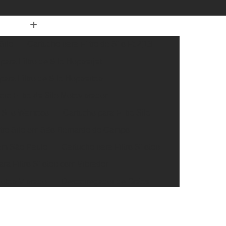
Silo
Cartucho para Filtro de Silo Fc2j13
para Filtro de Silo Hopperjet
para Filtro de Silo Hoppertop
ra Filtro de Silo Motovibrador
e Silo Wameco
Cartucho para Filtro Silo
ltro Silo em São Bernardo do Campo
 em São Paulo
Cartucho para Filtro Silotop
ra Filtro Silotop com Vibrador
ilotop Vibrado
Descarregador de Grãos
Big Bag
Descarregador de Grãos e de Pó
e Grãos em São Bernardo do Campo