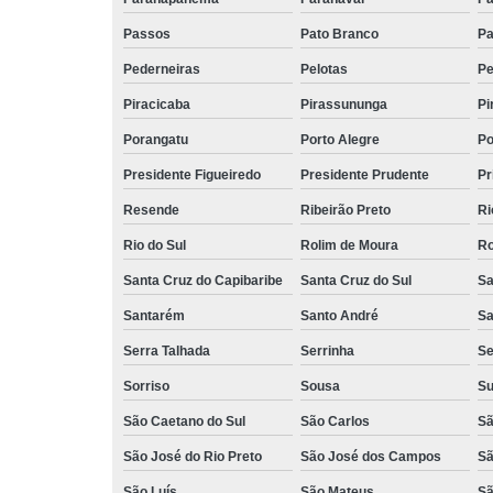
Passos
Pato Branco
Pa
Pederneiras
Pelotas
Pe
Piracicaba
Pirassununga
Pir
Porangatu
Porto Alegre
Po
Presidente Figueiredo
Presidente Prudente
Pr
Resende
Ribeirão Preto
Ri
Rio do Sul
Rolim de Moura
Ro
Santa Cruz do Capibaribe
Santa Cruz do Sul
Sa
Santarém
Santo André
Sa
Serra Talhada
Serrinha
Se
Sorriso
Sousa
S
São Caetano do Sul
São Carlos
Sã
São José do Rio Preto
São José dos Campos
Sã
São Luís
São Mateus
Sã