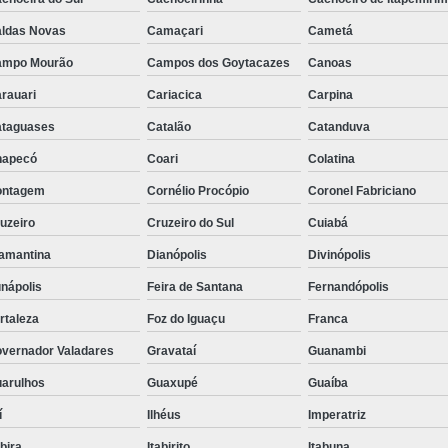
Placa de Filtro de Sil
ldas Novas
Camaçari
Cametá
Placa Eletr
ampo Mourão
Campos dos Goytacazes
Canoas
Placa Eletrônica de Fi
rauari
Cariacica
Carpina
Reposição de 
taguases
Catalão
Catanduva
Reposição de Rosca em
hapecó
Coari
Colatina
ontagem
Cornélio Procópio
Coronel Fabriciano
Reposição de Rosca
uzeiro
Cruzeiro do Sul
Cuiabá
Reposição de Ro
amantina
Dianópolis
Divinópolis
Reposição de Ro
nápolis
Feira de Santana
Fernandópolis
Reposição Ro
rtaleza
Foz do Iguaçu
Franca
Rosca Helicoidal T
vernador Valadares
Gravataí
Guanambi
Rosca Transportadora 
arulhos
Guaxupé
Guaíba
Rosca Transportadora de 
í
Ilhéus
Imperatriz
Rosca Transpor
abira
Itabirito
Itabuna