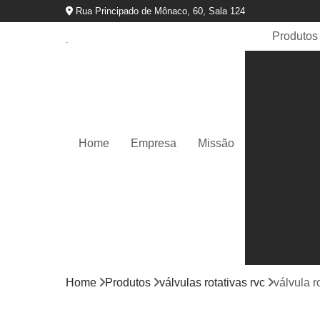
Rua Principado de Mônaco, 60, Sala 124
Produtos
Cartuchos 
filtro sil
Descarregad
de grão
Distribuido
Home
Empresa
Missão
wam
Filtros de s
Filtros d
ventilaç
Fundos
vibratóri
Indicadore
Home
Produtos
válvulas rotativas rvc
válvula r
nível
Martelo