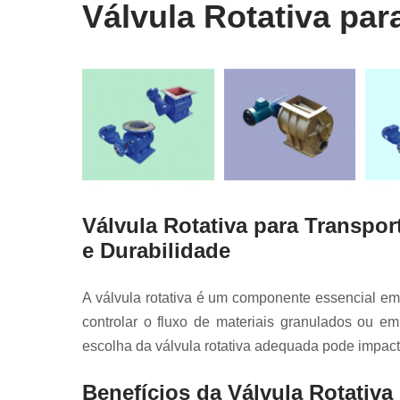
pneumáti
Válvula Rotativa pa
Motovibrad
Placas de fil
silo
Reposição
roscas
Roscas
transportad
Tromba
telescópi
Válvula Rotativa para Transpo
e Durabilidade
Válvula
borbolet
Válvulas de a
A válvula rotativa é um componente essencial em
controlar o fluxo de materiais granulados ou em
Válvulas 
desvío
escolha da válvula rotativa adequada pode impacta
Válvulas 
Benefícios da Válvula Rotati
mangot