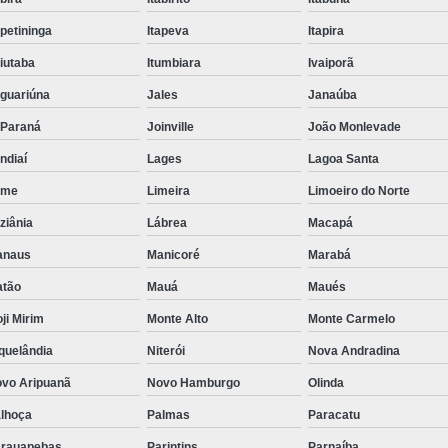
Rosca Transportadora em 
apetininga
Itapeva
Itapira
Rosca Transportadora Heli
uiutaba
Itumbiara
Ivaiporã
Rosca Transportadora Tu
guariúna
Jales
Janaúba
Tromba d
-Paraná
Joinville
João Monlevade
Tromba de Carregame
ndiaí
Lages
Lagoa Santa
Tromba Telescópi
eme
Limeira
Limoeiro do Norte
Tromba Telescópic
ziânia
Lábrea
Macapá
Tromba Telescópi
anaus
Manicoré
Marabá
tão
Mauá
Maués
Tromba Telesc
ji Mirim
Monte Alto
Monte Carmelo
Tromba Telescópica e
quelândia
Niterói
Nova Andradina
Trompa de Carregamento
vo Aripuanã
Novo Hamburgo
Olinda
Válvula Borboleta 8 Poleg
lhoça
Palmas
Paracatu
Válvula Borb
rauapebas
Parintins
Parnaíba