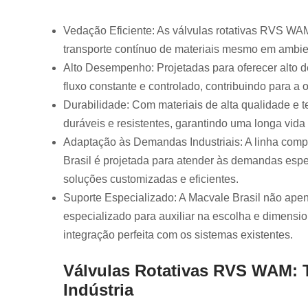
Válvula
desviador
Vedação Eficiente: As válvulas rotativas RVS 
transporte contínuo de materiais mesmo em ambie
Válvula
guilhotin
Alto Desempenho: Projetadas para oferecer alto
fluxo constante e controlado, contribuindo para a 
Válvulas rota
Durabilidade: Com materiais de alta qualidade e
Válvulas rota
rvc
duráveis e resistentes, garantindo uma longa vida
Adaptação às Demandas Industriais: A linha comp
Válvula
solenóid
Brasil é projetada para atender às demandas espe
soluções customizadas e eficientes.
Vibradores
impacto
Suporte Especializado: A Macvale Brasil não ape
especializado para auxiliar na escolha e dimensi
Vibrador
lineares
integração perfeita com os sistemas existentes.
Vibrador
pneumáti
Válvulas Rotativas RVS WAM: 
Indústria
Vibrofluidiza