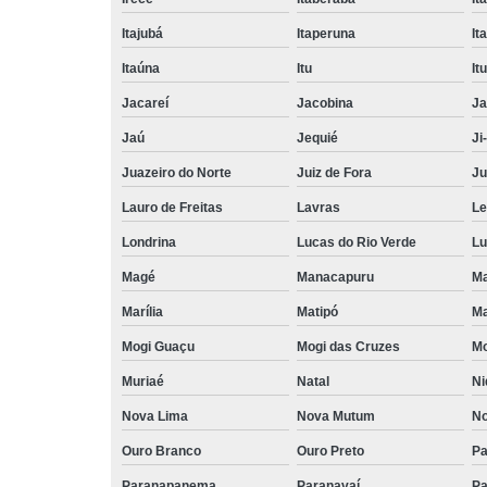
Itajubá
Itaperuna
It
Itaúna
Itu
It
Jacareí
Jacobina
Ja
Jaú
Jequié
Ji
Juazeiro do Norte
Juiz de Fora
Ju
Lauro de Freitas
Lavras
L
Londrina
Lucas do Rio Verde
Lu
Magé
Manacapuru
M
Marília
Matipó
Ma
Mogi Guaçu
Mogi das Cruzes
Mo
Muriaé
Natal
Ni
Nova Lima
Nova Mutum
No
Ouro Branco
Ouro Preto
Pa
Paranapanema
Paranavaí
Pa