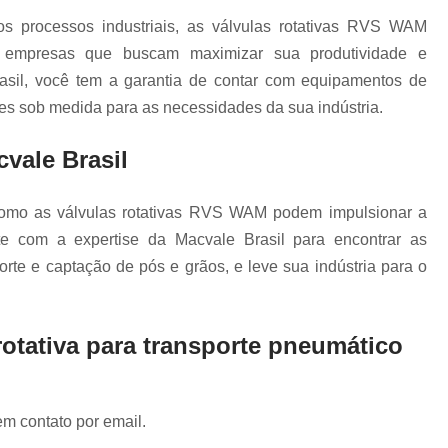
Fundo Vibratório em
os processos industriais, as válvulas rotativas RVS WAM
Fundo Vibratório Silo
ra empresas que buscam maximizar sua produtividade e
Funil Vibratório para Silo
sil, você tem a garantia de contar com equipamentos de
Indicador de Nível d
ões sob medida para as necessidades da sua indústria.
Indic
cvale Brasil
Indicador de
Indicador de Nível
como as válvulas rotativas RVS WAM podem impulsionar a
nte com a expertise da Macvale Brasil para encontrar as
Indicador de Nível para Silo
te e captação de pós e grãos, e leve sua indústria para o
Medidor de Nível 
Martelo de Impacto P
rotativa para transporte pneumático
Martelo Pneu
Martelo Pneumático A
Martelo Pneumático de A
em contato por email.
Martelo Pneum