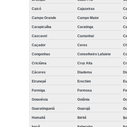
Caicó
Cajazeiras
Ca
Campo Grande
Campo Maior
C
Carapicuíba
Caratinga
Ca
Cascavel
Castanhal
Ca
Caçador
Ceres
C
Congonhas
Conselheiro Lafaiete
C
Criciúma
Cruz Alta
Cr
Cáceres
Diadema
Di
Eirunepé
Erechim
Eu
Formiga
Formosa
Fo
Goianésia
Goiânia
Go
Guaratinguetá
Guarujá
Gu
Humaitá
Ibirité
Iju
Irecê
Itaberaba
It