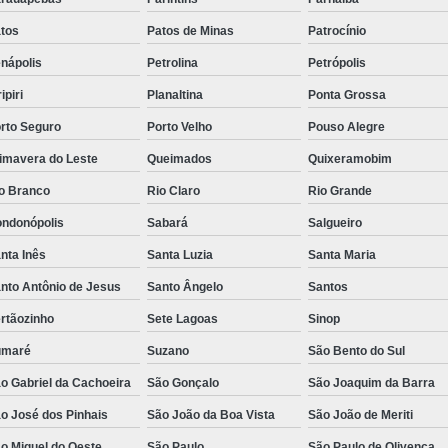
Válvula Borboleta em 
tos
Patos de Minas
Patrocínio
Válvula Borboleta Inox
V
nápolis
Petrolina
Petrópolis
Válvula Borboleta Inox 
ipiri
Planaltina
Ponta Grossa
Válvula Borboleta Wafe
rto Seguro
Porto Velho
Pouso Alegre
Válvula 
imavera do Leste
Queimados
Quixeramobim
Válvula Alívi
o Branco
Rio Claro
Rio Grande
Válvula Alívio e Contro
ndonópolis
Sabará
Salgueiro
Válvula de Alívio 
nta Inês
Santa Luzia
Santa Maria
Válvula de Alívio
nto Antônio de Jesus
Santo Ângelo
Santos
Válvula de 
rtãozinho
Sete Lagoas
Sinop
Válvula de Alívio de Pres
umaré
Suzano
São Bento do Sul
o Gabriel da Cachoeira
São Gonçalo
São Joaquim da Barra
Válvula de Alívio Inox
Vá
o José dos Pinhais
São João da Boa Vista
São João de Meriti
Válvula de Desvío de Flux
o Miguel do Oeste
São Paulo
São Paulo de Olivença